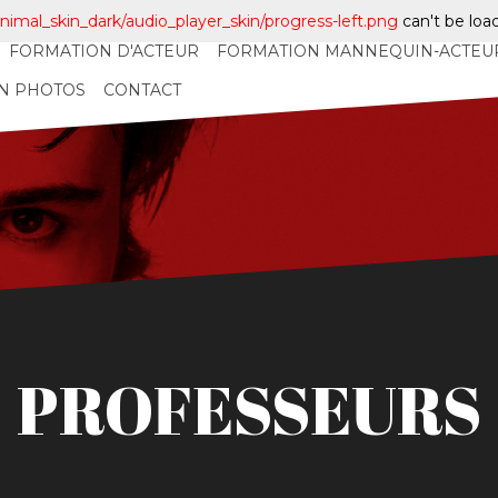
nimal_skin_dark/audio_player_skin/progress-left.png
can't be loa
FORMATION D'ACTEUR
FORMATION MANNEQUIN-ACTEU
EN PHOTOS
CONTACT
PROFESSEURS