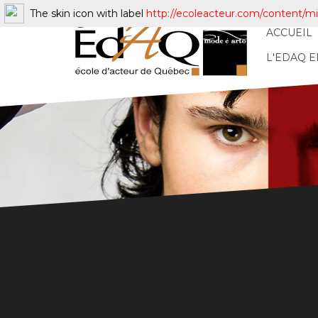
The skin icon with label
http://ecoleacteur.com/content/mi
ACCUEIL
L'EDAQ 