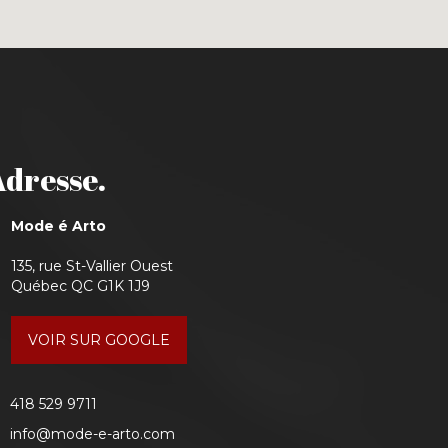
Adresse.
Mode é Arto
135, rue St-Vallier Ouest
Québec QC G1K 1J9
VOIR SUR GOOGLE
418 529 9711
info@mode-e-arto.com